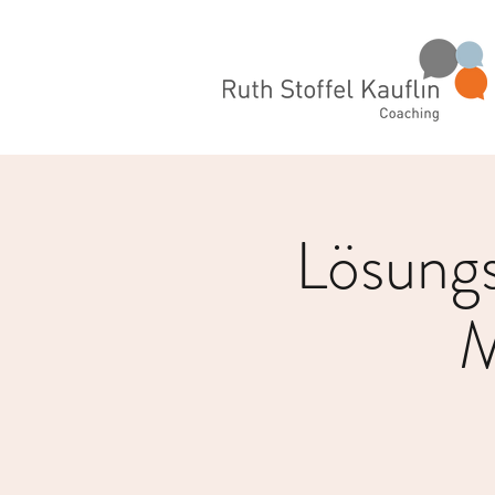
Lösungso
M