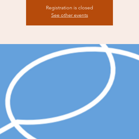
Registration is closed
See other events