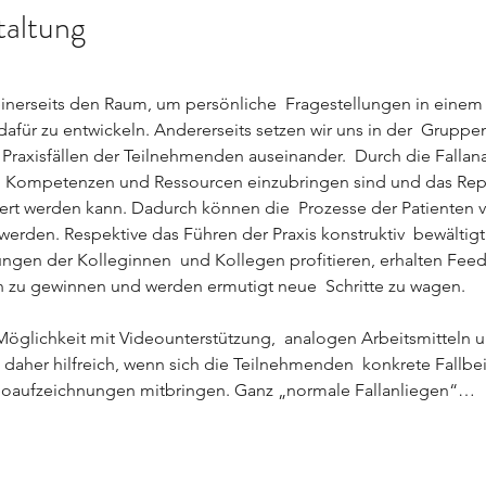
taltung
inerseits den Raum, um persönliche  Fragestellungen in einem 
afür zu entwickeln. Andererseits setzen wir uns in der  Gruppe
n  Praxisfällen der Teilnehmenden auseinander.  Durch die Falla
n  Kompetenzen und Ressourcen einzubringen sind und das Repe
ert werden kann. Dadurch können die  Prozesse der Patienten 
zt werden. Respektive das Führen der Praxis konstruktiv  bewälti
ungen der Kolleginnen  und Kollegen profitieren, erhalten Fee
 zu gewinnen und werden ermutigt neue  Schritte zu wagen.
öglichkeit mit Videounterstützung,  analogen Arbeitsmitteln u
ist daher hilfreich, wenn sich die Teilnehmenden  konkrete Fallb
deoaufzeichnungen mitbringen. Ganz „normale Fallanliegen“…