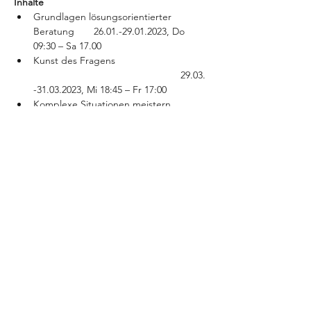
Inhalte
Grundlagen lösungsorientierter 
Beratung       26.01.-29.01.2023, Do 
09:30 – Sa 17.00
Kunst des Fragens 
                                                     29.03.
-31.03.2023, Mi 18:45 – Fr 17:00
Komplexe Situationen meistern 
                           31.05.-02.06.2023, Mi 
18:45 – Fr 17:00
Lösungsorientierte Fallbesprechung 
                 24.08.-25.08.2023, Do 18:45 – 
Fr 17:00
Ziele
Mehr anzeigen
Diese Veranstaltung teilen